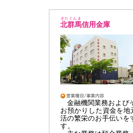
きたぐんま
北群馬
信用金庫
金融機関業務およびそ
お預かりした資金を地
活の繁栄のお手伝いを
す。