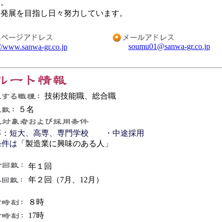
す。
発展を目指し日々努力しています。
soumu01@sanwa-gr.co.jp
://www.sanwa-gr.co.jp
技術技能職、総合職
５名
卒：短大、高専、専門学校 ・中途採用
条件は「
製造業に興味のある人」
年１回
年２回（7月、12月）
８時
17時