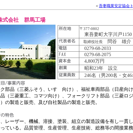
＜
吾妻職業安定協会
株式会社 群馬工場
〒377-0802
東吾妻町大字川戸1150
問谷 雄介
取締役社長
0279-68-2033
0279-68-2075
4,800万円
昭和23年 設立
246名（男200名・女4
ク部品（三菱ふそう、いすゞ向け）、福祉車両部品（日産向け
部品（三菱重工、コマツ向け）、フォークリフト部品（三菱ロ
け）の製造と販売、及び自社製品の製造と販売。
、レーザー、機械、溶接、塗装、組立の製造設備を有し一貫し
行っている。品質管理、生産管理、生産技術、総務等の間接業