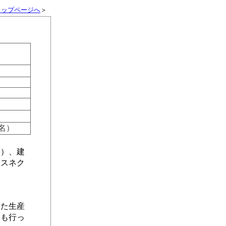
トップページへ
＞
6名）
）、建
ジスネク
た生産
務も行っ