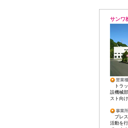
サンワ
トラッ
設機械
スト向
プレス
活動を