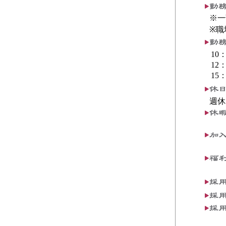
※一
※職
10：
12：
15：
週休2