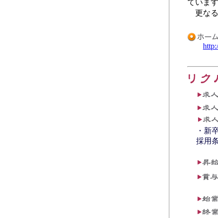
ていま
更なる
http
・新
採用